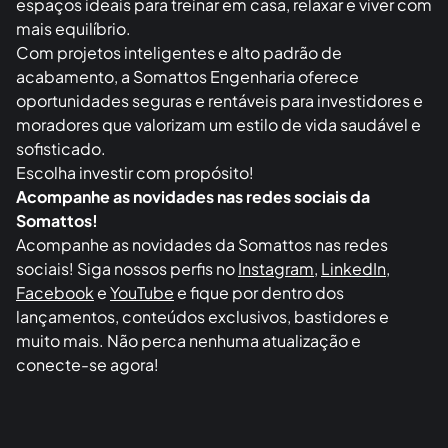
vida e valorização patrimonial.
Nossos empreendimentos são pensados para quem
busca bem-estar, conforto e modernidade, com
espaços ideais para treinar em casa, relaxar e viver com
mais equilíbrio.
Com projetos inteligentes e alto padrão de
acabamento, a Somattos Engenharia oferece
oportunidades seguras e rentáveis para investidores e
moradores que valorizam um estilo de vida saudável e
sofisticado.
Escolha investir com propósito!
Acompanhe as novidades nas redes sociais da
Somattos!
Acompanhe as novidades da Somattos nas redes
sociais! Siga nossos perfis no
Instagram
,
LinkedIn
,
Facebook
e
YouTube
e fique por dentro dos
lançamentos, conteúdos exclusivos, bastidores e
muito mais. Não perca nenhuma atualização e
conecte-se agora!