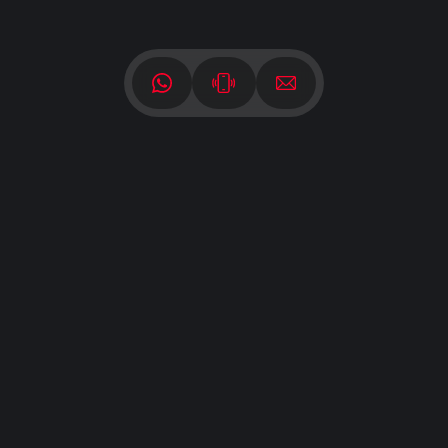
ONDE ESTAMOS
Rod. Stael Mary Bicalho Motta Magalhães
521 - 10º andar, Belvedere
Belo Horizonte - MG - 30320-760
VEJA NO MAPA
A Somattos
Compre um Somattos
Empreendimentos
Atendimento pós-venda
Blog
Venda seu terreno
Portal do corretor
Seja um fornecedor
Portal do cliente
Trabalhe conosco
Manual do proprietário
Política de Privacidade