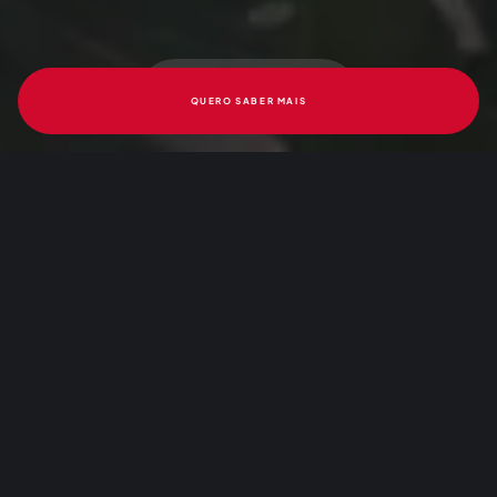
QUERO SABER MAIS
EM CONSTRUÇÃO
À VENDA
La Réserve – Étoile
4 SUÍTES
237 A 329 M²
LAZER EXCEPCIONAL
Inspiração é viver um